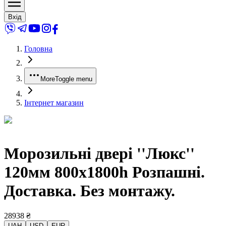
Вхід
Головна
More
Toggle menu
Інтернет магазин
Морозильні двері ''Люкс''
120мм 800x1800h Розпашні.
Доставка. Без монтажу.
28938
₴
UAH
USD
EUR