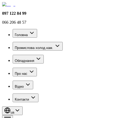
097 122 84 99
066 206 48 57
Головна
Промислова холод.кам.
Обладнання
Про нас
Відео
Контакти
ua