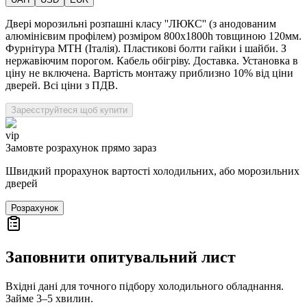
Двері морозильні розпашні класу ''ЛЮКС'' (з анодованим
алюмінієвим профілем) розміром 800х1800h товщиною 120мм.
Фурнітура MTH (Італія). Пластикові болти гайки і шайби. З
нержавіючим порогом. Кабель обігріву. Доставка. Установка в
ціну не включена. Вартість монтажу приблизно 10% від ціни
дверей. Всі ціни з ПДВ.
Зареєструйтеся щоб купити
vip
Замовте розрахунок прямо зараз
Швидкий прорахунок вартості холодильних, або морозильних
дверей
Розрахунок
Заповнити опитувальний лист
Вхідні дані для точного підбору холодильного обладнання.
Займе 3–5 хвилин.