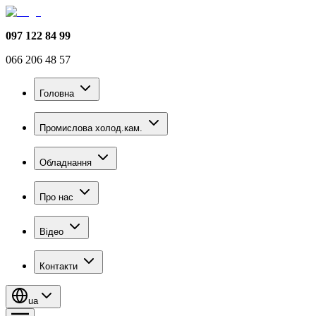
097 122 84 99
066 206 48 57
Головна
Промислова холод.кам.
Обладнання
Про нас
Відео
Контакти
ua