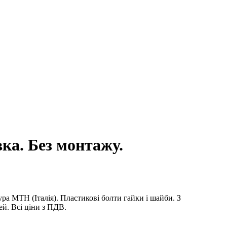
ка. Без монтажу.
а MTH (Італія). Пластикові болти гайки і шайби. З
ей. Всі ціни з ПДВ.