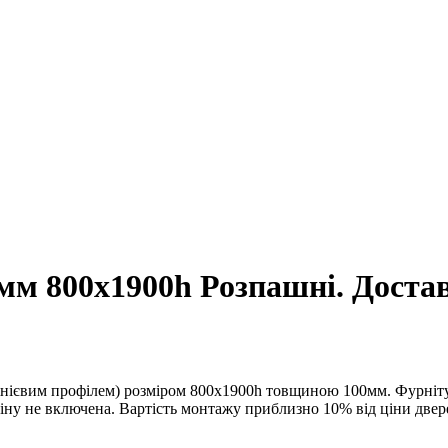
0мм 800x1900h Розпашні. Достав
інієвим профілем) розміром 800х1900h товщиною 100мм. Фурнітур
ціну не включена. Вартість монтажу приблизно 10% від ціни двер