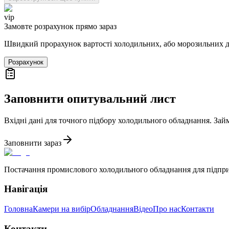
vip
Замовте розрахунок прямо зараз
Швидкий прорахунок вартості холодильних, або морозильних 
Розрахунок
Заповнити опитувальний лист
Вхідні дані для точного підбору холодильного обладнання. Зай
Заповнити зараз
Постачання промислового холодильного обладнання для підпр
Навігація
Головна
Камери на вибір
Обладнання
Відео
Про нас
Контакти
Контакти