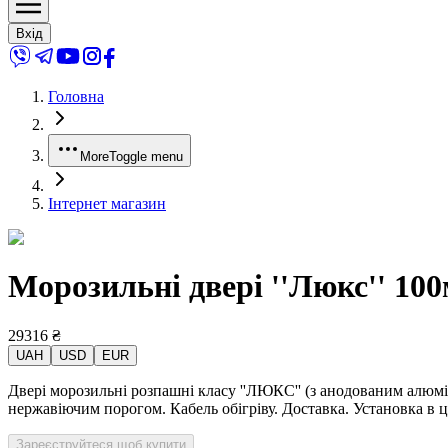
Вхід
Головна
More
Toggle menu
Інтернет магазин
Морозильні двері ''Люкс'' 10
29316
₴
UAH
USD
EUR
Двері морозильні розпашні класу ''ЛЮКС'' (з анодованим алюм
нержавіючим порогом. Кабель обігріву. Доставка. Установка в 
Зареєструйтеся щоб купити