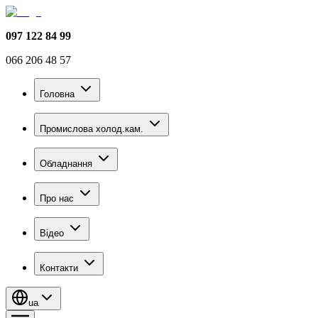
097 122 84 99
066 206 48 57
Головна
Промислова холод.кам.
Обладнання
Про нас
Відео
Контакти
ua