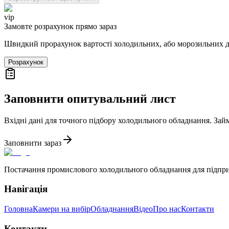
vip
Замовте розрахунок прямо зараз
Швидкий прорахунок вартості холодильних, або морозильних 
Розрахунок
Заповнити опитувальний лист
Вхідні дані для точного підбору холодильного обладнання. Зай
Заповнити зараз
Постачання промислового холодильного обладнання для підпр
Навігація
Головна
Камери на вибір
Обладнання
Відео
Про нас
Контакти
Контакти