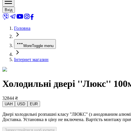
Вхід
Головна
More
Toggle menu
Інтернет магазин
Холодильні двері ''Люкс'' 10
32844
₴
UAH
USD
EUR
Двері холодильні розпашні класу ''ЛЮКС'' (з анодованим алюм
Доставка. Установка в ціну не включена. Вартість монтажу при
Зареєструйтеся щоб купити