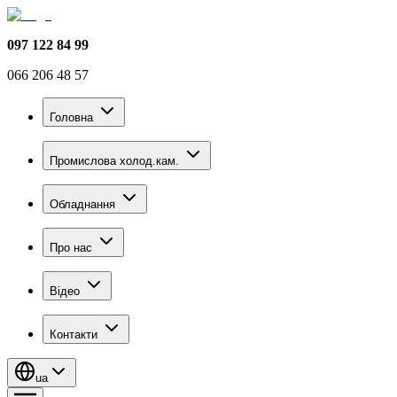
097 122 84 99
066 206 48 57
Головна
Промислова холод.кам.
Обладнання
Про нас
Відео
Контакти
ua