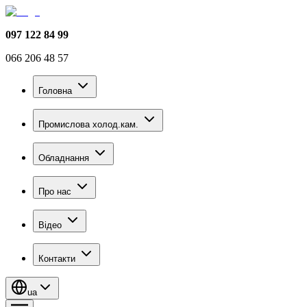
097 122 84 99
066 206 48 57
Головна
Промислова холод.кам.
Обладнання
Про нас
Відео
Контакти
ua