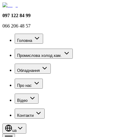
097 122 84 99
066 206 48 57
Головна
Промислова холод.кам.
Обладнання
Про нас
Відео
Контакти
ua