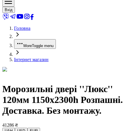
Вхід
Головна
More
Toggle menu
Інтернет магазин
Морозильні двері ''Люкс''
120мм 1150x2300h Розпашні.
Доставка. Без монтажу.
41286
₴
UAH
USD
EUR