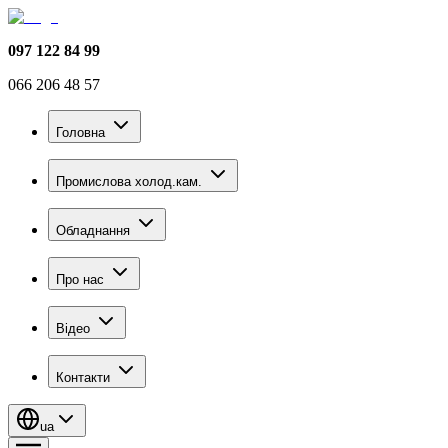
097 122 84 99
066 206 48 57
Головна
Промислова холод.кам.
Обладнання
Про нас
Відео
Контакти
ua