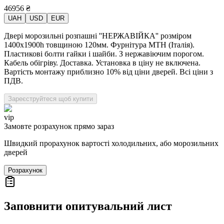
46956
₴
UAH
USD
EUR
Двері морозильні розпашні ''НЕРЖАВІЙКА'' розміром
1400х1900h товщиною 120мм. Фурнітура MTH (Італія).
Пластикові болти гайки і шайби. З нержавіючим порогом.
Кабель обігріву. Доставка. Установка в ціну не включена.
Вартість монтажу приблизно 10% від ціни дверей. Всі ціни з
ПДВ.
Зареєструйтеся щоб купити
vip
Замовте розрахунок прямо зараз
Швидкий прорахунок вартості холодильних, або морозильних
дверей
Розрахунок
Заповнити опитувальний лист