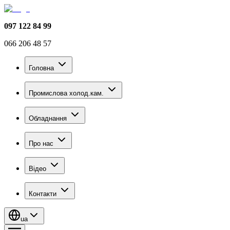
097 122 84 99
066 206 48 57
Головна
Промислова холод.кам.
Обладнання
Про нас
Відео
Контакти
ua