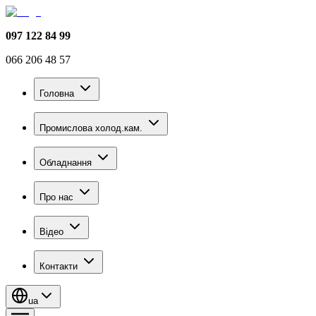
097 122 84 99
066 206 48 57
Головна
Промислова холод.кам.
Обладнання
Про нас
Відео
Контакти
ua