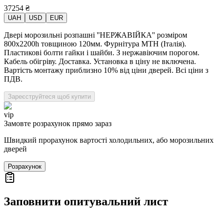
37254
₴
UAH
USD
EUR
Двері морозильні розпашні ''НЕРЖАВІЙКА'' розміром
800х2200h товщиною 120мм. Фурнітура MTH (Італія).
Пластикові болти гайки і шайби. З нержавіючим порогом.
Кабель обігріву. Доставка. Установка в ціну не включена.
Вартість монтажу приблизно 10% від ціни дверей. Всі ціни з
ПДВ.
Зареєструйтеся щоб купити
vip
Замовте розрахунок прямо зараз
Швидкий прорахунок вартості холодильних, або морозильних
дверей
Розрахунок
Заповнити опитувальний лист