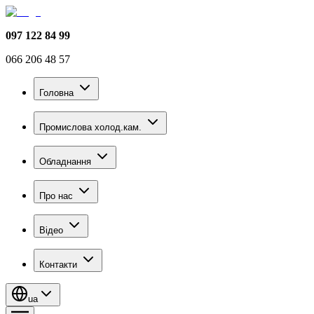
097 122 84 99
066 206 48 57
Головна
Промислова холод.кам.
Обладнання
Про нас
Відео
Контакти
ua