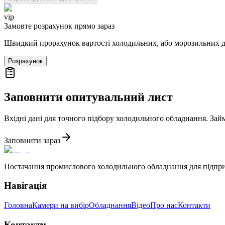
vip
Замовте розрахунок прямо зараз
Швидкий прорахунок вартості холодильних, або морозильних 
Розрахунок
Заповнити опитувальний лист
Вхідні дані для точного підбору холодильного обладнання. Зай
Заповнити зараз
Постачання промислового холодильного обладнання для підпр
Навігація
Головна
Камери на вибір
Обладнання
Відео
Про нас
Контакти
Контакти