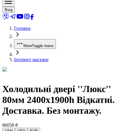
Вхід
Головна
More
Toggle menu
Інтернет магазин
Холодильні двері ''Люкс''
80мм 2400x1900h Відкатні.
Доставка. Без монтажу.
86058
₴
UAH
USD
EUR