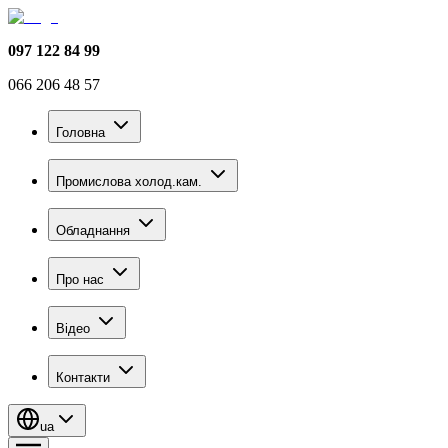
097 122 84 99
066 206 48 57
Головна
Промислова холод.кам.
Обладнання
Про нас
Відео
Контакти
ua