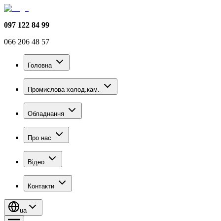
097 122 84 99
066 206 48 57
Головна
Промислова холод.кам.
Обладнання
Про нас
Відео
Контакти
ua