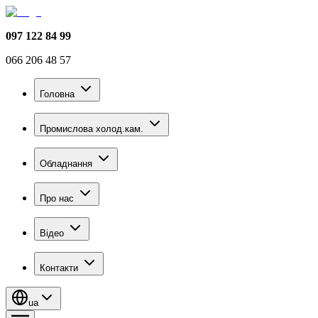
097 122 84 99
066 206 48 57
Головна
Промислова холод.кам.
Обладнання
Про нас
Відео
Контакти
ua