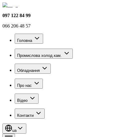
097 122 84 99
066 206 48 57
Головна
Промислова холод.кам.
Обладнання
Про нас
Відео
Контакти
ua