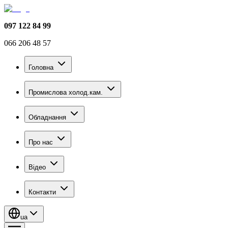
097 122 84 99
066 206 48 57
Головна
Промислова холод.кам.
Обладнання
Про нас
Відео
Контакти
ua