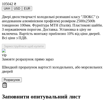
105042
₴
UAH
USD
EUR
Двері двохстворчасті холодильні розпашні класу ''ЛЮКС'' (з
анодованим алюмінієвим профілем) розміром 2500х2500h
товщиною 100мм. Фурнітура MTH (Італія). Пластикові шайби.
З нержавіючим порогом. Доставка. Установка в ціну не
включена. Вартість монтажу приблизно 10% від ціни дверей.
Всі ціни з ПДВ.
Зареєструйтеся щоб купити
vip
Замовте розрахунок прямо зараз
Швидкий прорахунок вартості холодильних, або морозильних
дверей
Розрахунок
Заповнити опитувальний лист