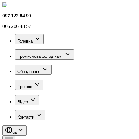
097 122 84 99
066 206 48 57
Головна
Промислова холод.кам.
Обладнання
Про нас
Відео
Контакти
ua