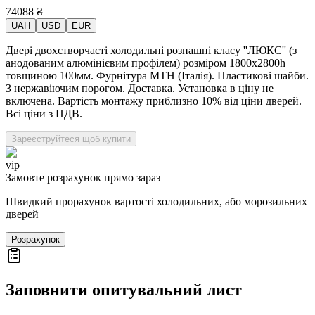
74088
₴
UAH
USD
EUR
Двері двохстворчасті холодильні розпашні класу ''ЛЮКС'' (з
анодованим алюмінієвим профілем) розміром 1800х2800h
товщиною 100мм. Фурнітура MTH (Італія). Пластикові шайби.
З нержавіючим порогом. Доставка. Установка в ціну не
включена. Вартість монтажу приблизно 10% від ціни дверей.
Всі ціни з ПДВ.
Зареєструйтеся щоб купити
vip
Замовте розрахунок прямо зараз
Швидкий прорахунок вартості холодильних, або морозильних
дверей
Розрахунок
Заповнити опитувальний лист