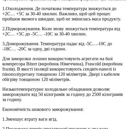
1.Охолодження. Де початкова температура знижується до
+2C… +5C за 30-40 хвилин. Важливо, щоб цей процес
пройшов якомога швидше, щоб не змінилась маса продукту.
2.Підморожування. Коли знову знижується температура від
+2C… +5C до -5C… -10C за 30-40 хвилин.
3.Доморожування. Температура падає від -5C…-10C до
-18C… -20C за одну, дві години.
Для заморозки лохини використовують агрегати на базі
компресора Bitzer (виробник Німеччина), Frascold (виробник
Італія). В якості ізоляції використовують сендвіч-панелі із
пінополіуретану товщиною 120 міліметрів. Двері з кабелем
обігріву товщиною 120 міліметрів.
Низькотемпературне холодильне обладнання дозволяє
заморожувати від 50 кілограмів за годину до 2500 кілограмів
за годину.
Економічність шокового заморожування:
1.Зменшує втрату ваги ягід.
2.Продовжує термін придатності продукту у два рази.