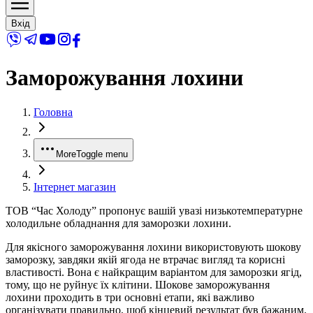
Вхід
Заморожування лохини
Головна
More
Toggle menu
Інтернет магазин
ТОВ “Час Холоду” пропонує вашій увазі низькотемпературне
холодильне обладнання для заморозки лохини.
Для якісного заморожування лохини використовують шокову
заморозку, завдяки якій ягода не втрачає вигляд та корисні
властивості. Вона є найкращим варіантом для заморозки ягід,
тому, що не руйнує їх клітини. Шокове заморожування
лохини проходить в три основні етапи, які важливо
організувати правильно, щоб кінцевий результат був бажаним.