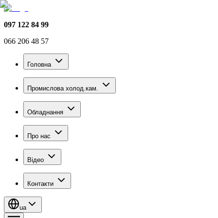
097 122 84 99
066 206 48 57
Головна
Промислова холод.кам.
Обладнання
Про нас
Відео
Контакти
ua