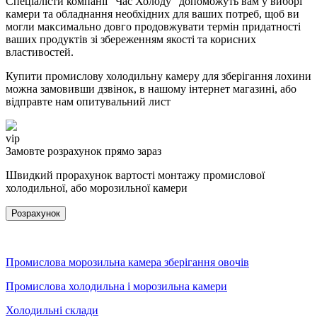
Спеціалісти компанії “Час Холоду” допоможуть вам у виборі
камери та обладнання необхідних для ваших потреб, щоб ви
могли максимально довго продовжувати термін придатності
ваших продуктів зі збереженням якості та корисних
властивостей.
Купити промислову холодильну камеру для зберігання лохини
можна замовивши дзвінок, в нашому інтернет магазині, або
відправте нам опитувальний лист
vip
Замовте розрахунок прямо зараз
Швидкий прорахунок вартості монтажу промислової
холодильної, або морозильної камери
Розрахунок
ів промислових масштабів
Промислова морозильна камера зберігання овочів
Промислова холодильна і морозильна камери
Холодильні склади